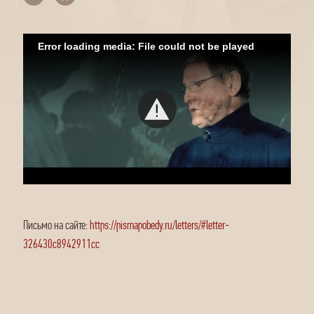
Error loading media: File could not be played
Письмо на сайте:
https://pismapobedy.ru/letters/#letter-
326430c8942911cc