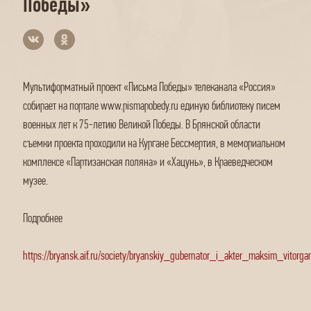
Победы»
Мультиформатный проект «Письма Победы» телеканала «Россия»
собирает на портале www.pismapobedy.ru единую библиотеку писем
военных лет к 75-летию Великой Победы. В Брянской области
съемки проекта проходили на Кургане Бессмертия, в мемориальном
комплексе «Партизанская поляна» и «Хацунь», в Краеведческом
музее.
Подробнее
https://bryansk.aif.ru/society/bryanskiy_gubernator_i_akter_maksim_vitor